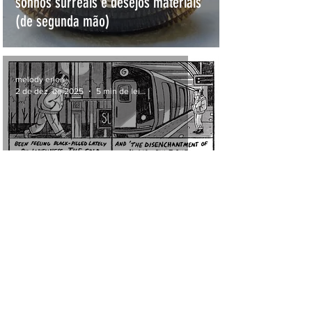
sonhos surreais e desejos materiais
(de segunda mão)
melody erlea
2 de dez. de 2025
5 min de leitura
a fantasia das pequenas coisas
melody erlea