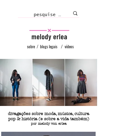
sobre
/
blogs legais
/
vídeos
divagações sobre moda, música, cultura
melody von erlea repeteroupa repete roupa repete roupa!
repeteroupa!
pop & história (e sobre a vida também)
por melody von erlea