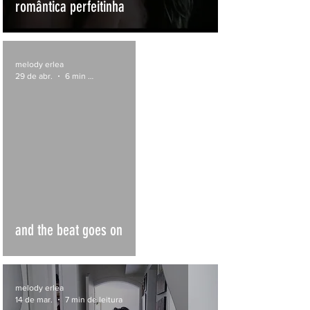
romântica perfeitinha
melody erlea
29 de abr.
6 min de leitura
and the beat goes on
melody erlea
14 de mar.
7 min de leitura