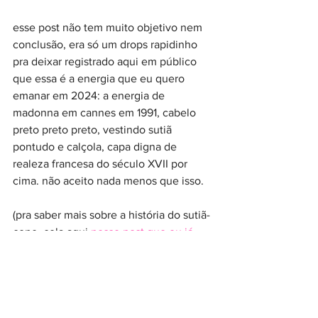
esse post não tem muito objetivo nem 
conclusão, era só um drops rapidinho 
pra deixar registrado aqui em público 
que essa é a energia que eu quero 
emanar em 2024: a energia de 
madonna em cannes em 1991, cabelo 
preto preto preto, vestindo sutiã 
pontudo e calçola, capa digna de 
realeza francesa do século XVII por 
cima. não aceito nada menos que isso.
(pra saber mais sobre a história do sutiã-
cone, cola aqui
 nesse post que eu já 
contei tudo
!)
repete-files
música
moda