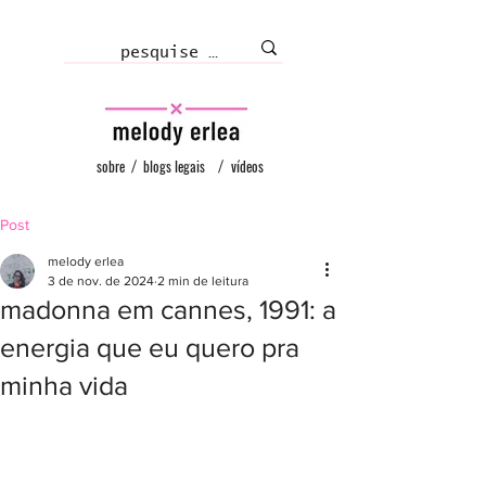
sobre
/
blogs legais
/
vídeos
Post
melody erlea
3 de nov. de 2024
2 min de leitura
madonna em cannes, 1991: a
energia que eu quero pra
minha vida