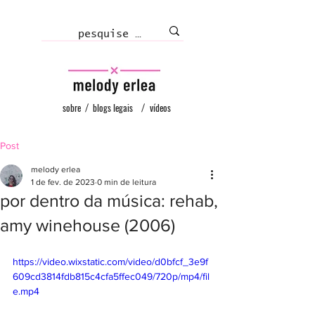
sobre
/
blogs legais
/
vídeos
Post
melody erlea
1 de fev. de 2023
0 min de leitura
por dentro da música: rehab,
amy winehouse (2006)
https://video.wixstatic.com/video/d0bfcf_3e9f
609cd3814fdb815c4cfa5ffec049/720p/mp4/fil
e.mp4