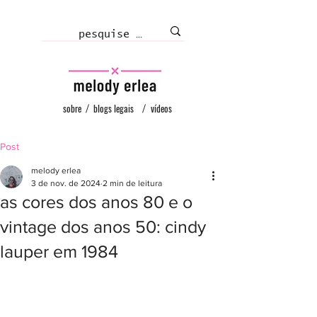
sobre
/
blogs legais
/
vídeos
Post
melody erlea
3 de nov. de 2024
2 min de leitura
as cores dos anos 80 e o
vintage dos anos 50: cindy
lauper em 1984