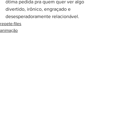
ótima pedida pra quem quer ver algo 
divertido, irônico, engraçado e 
desesperadoramente relacionável.⠀
repete-files
animação
cinema&tv
Ver tudo
Posts recentes