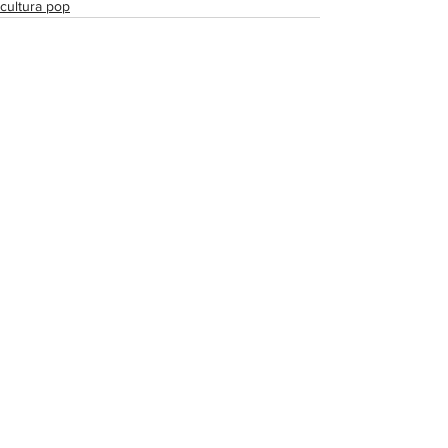
cultura pop
Ver tudo
Posts recentes