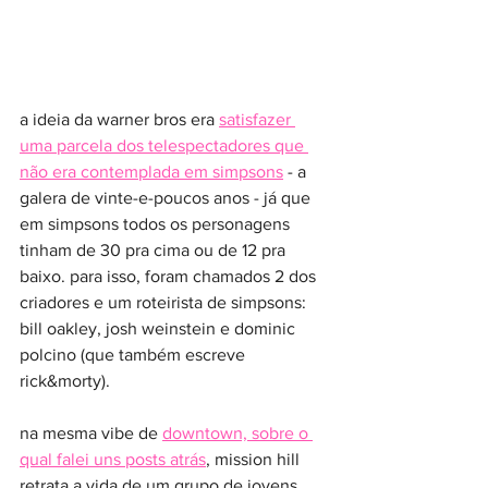
a ideia da warner bros era 
satisfazer 
uma parcela dos telespectadores que 
não era contemplada em simpsons
 - a 
galera de vinte-e-poucos anos - já que 
em simpsons todos os personagens 
tinham de 30 pra cima ou de 12 pra 
baixo. para isso, foram chamados 2 dos 
criadores e um roteirista de simpsons: 
bill oakley, josh weinstein e dominic 
polcino (que também escreve 
rick&morty).
na mesma vibe de 
downtown, sobre o 
qual falei uns posts atrás
, mission hill 
retrata a vida de um grupo de jovens 