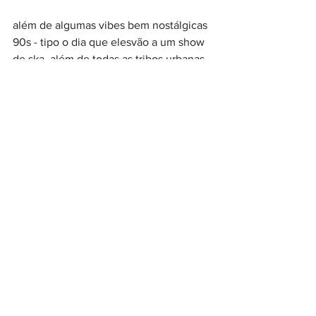
além de algumas vibes bem nostálgicas 
90s - tipo o dia que elesvão a um show 
de ska, além de todas as tribos urbanas 
da época representadas, dos góticos 
aos new wave macrobióticos - mission 
hill conseguiu alguns feitos à frente de 
seu tempo - os proprietários do 
apartamento onde eles vivem são um 
casal de homens gays na meia idade, e 
a série chegou a ganhar um prêmio
pelo retrato positivo e não-
estereotipado do casal.