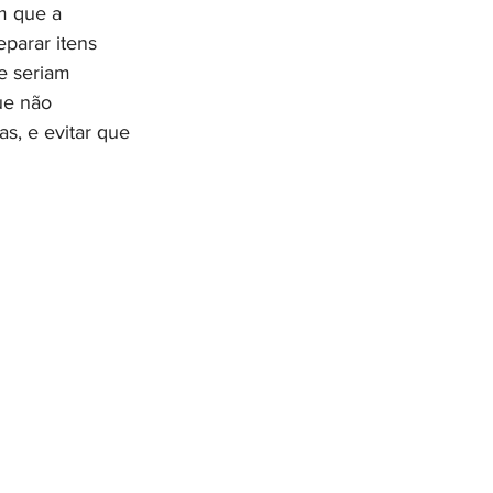
m que a 
parar itens 
e seriam 
ue não 
s, e evitar que 