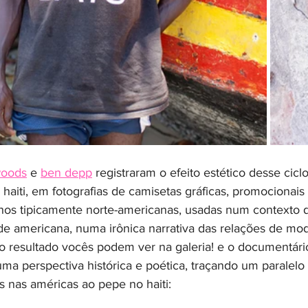
woods
 e 
ben depp
 registraram o efeito estético desse cicl
haiti, em fotografias de camisetas gráficas, promocionai
lhos tipicamente norte-americanas, usadas num contexto d
de americana, numa irônica narrativa das relações de mo
. o resultado vocês podem ver na galeria! e o documentár
ma perspectiva histórica e poética, traçando um paralelo
 nas américas ao pepe no haiti: