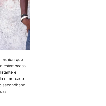
o fashion que 
s e estampadas 
istante e 
da e mercado 
io secondhand 
 das 