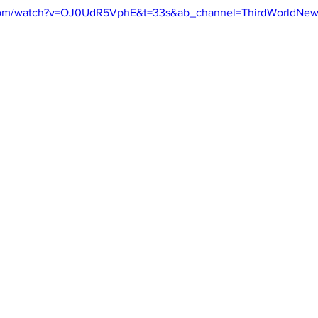
com/watch?v=OJ0UdR5VphE&t=33s&ab_channel=ThirdWorldNew