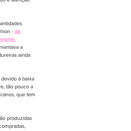
antidades 
hion - 
de 
emente 
mentava a 
tureiras ainda 
devido à baixa 
ve, tão pouco a 
icanos, que tem 
são produzidas 
 compradas, 