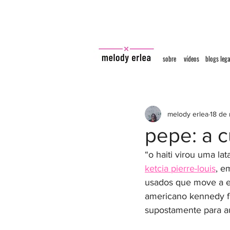
sobre
vídeos
blogs lega
melody erlea
18 de
pepe: a c
“o haiti virou uma la
ketcia pierre-louis
, e
usados que move a e
americano kennedy fe
supostamente para aux