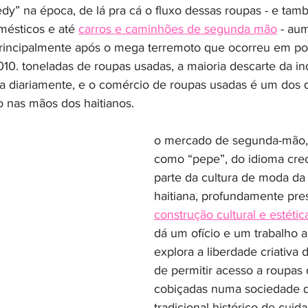
dy” na época, de lá pra cá o fluxo dessas roupas - e tam
mésticos e até 
carros e caminhões de segunda mão
 - au
incipalmente após o mega terremoto que ocorreu em port
010. toneladas de roupas usadas, a maioria descarte da ind
ha diariamente, e o comércio de roupas usadas é um dos 
 nas mãos dos haitianos.
o mercado de segunda-mão, 
como “pepe”, do idioma creo
parte da cultura de moda da
haitiana, profundamente pre
construção cultural e estétic
dá um ofício e um trabalho a
explora a liberdade criativa d
de permitir acesso a roupas 
cobiçadas numa sociedade 
tradicional histórico de cuid