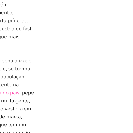
bém 
mentou 
o príncipe, 
ústria de fast 
que mais 
popularizado 
le, se tornou 
 população 
sente na 
a do país
. 
pepe 
 muita gente, 
o vestir, além 
de marca, 
que tem um 
ado e atenção 