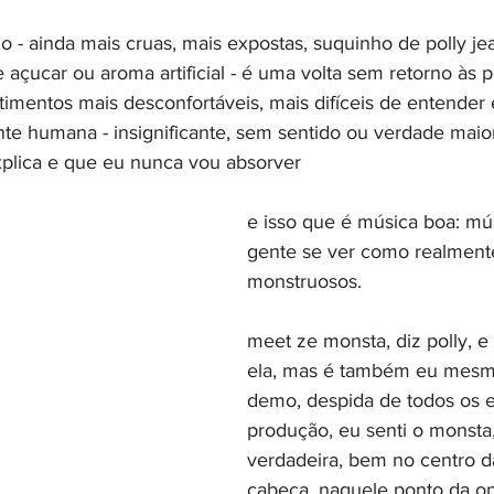
o - ainda mais cruas, mais expostas, suquinho de polly j
 açucar ou aroma artificial - é uma volta sem retorno às 
imentos mais desconfortáveis, mais difíceis de entender
te humana - insignificante, sem sentido ou verdade maio
explica e que eu nunca vou absorver
e isso que é música boa: mús
gente se ver como realmente
monstruosos.
meet ze monsta, diz polly, e
ela, mas é também eu mesma
demo, despida de todos os e
produção, eu senti o monsta
verdadeira, bem no centro d
cabeça, naquele ponto da on