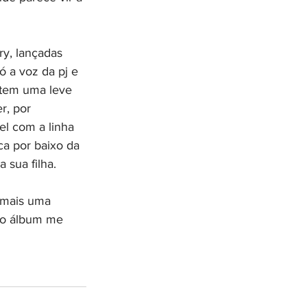
y, lançadas 
 a voz da pj e 
 tem uma leve 
r, por 
l com a linha 
ca por baixo da 
 sua filha.
, mais uma 
 do álbum me 