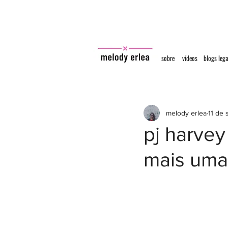
sobre
vídeos
blogs lega
melody erlea
11 de 
pj harvey
mais uma