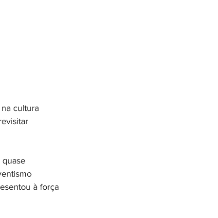
na cultura 
evisitar 
s quase 
ventismo 
esentou à força 