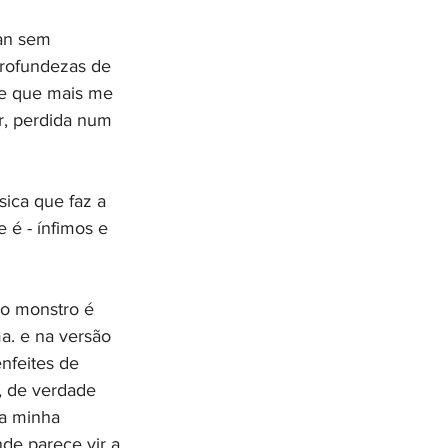
ean sem 
profundezas de 
 e que mais me 
r, perdida num 
ica que faz a 
 é - ínfimos e 
 o monstro é 
. e na versão 
nfeites de 
, de verdade 
a minha 
de parece vir a 