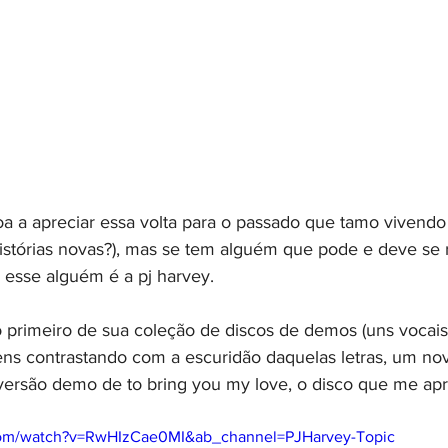
oa a apreciar essa volta para o passado que tamo vivendo 
istórias novas?), mas se tem alguém que pode e deve se r
 esse alguém é a pj harvey.
o primeiro de sua coleção de discos de demos (uns vocai
vens contrastando com a escuridão daquelas letras, um no
a versão demo de to bring you my love, o disco que me apr
com/watch?v=RwHIzCae0MI&ab_channel=PJHarvey-Topic