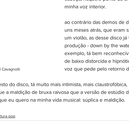
minha voz interior.
ao contrário das demos de dr
uns meses atrás, que eram só
um violão, as desse disco já
produção - down by the wate
exemplo, tá bem reconhecíve
de baixo distorcida e hipnóti
voz que pede pelo retorno da
ll Cavagnolli
to do disco, tá muito mais intimista, mais claustrofóbica
que a maldição de bruxa raivosa que a versão de estúdio
 que eu quero na minha vida musical: súplica e maldição.
ltura pop