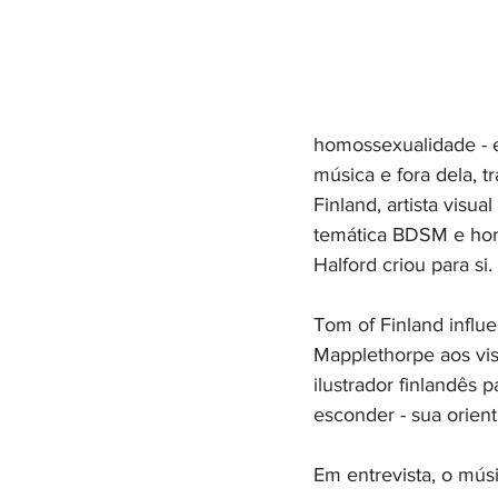
homossexualidade - e
música e fora dela, 
Finland, artista visu
temática BDSM e hom
Halford criou para si.
Tom of Finland influe
Mapplethorpe aos vis
ilustrador finlandês 
esconder - sua orien
Em entrevista, o mús