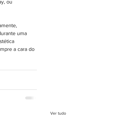
y, ou 
tamente, 
durante uma 
tética 
mpre a cara do 
Ver tudo