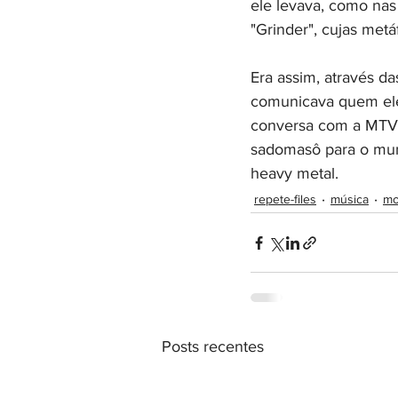
ele levava, como nas
"Grinder", cujas met
Era assim, através da
comunicava quem ele 
conversa com a MTV. 
sadomasô para o mun
heavy metal.
repete-files
música
mo
Posts recentes