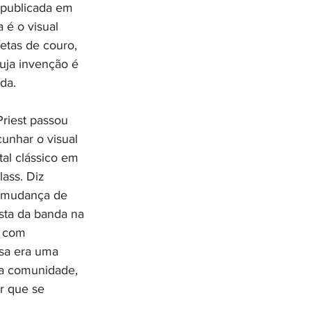
 publicada em 
 é o visual 
etas de couro, 
uja invenção é 
da.
riest passou 
unhar o visual 
al clássico em 
ass. Diz 
 mudança de 
ista da banda na 
u com 
ssa era uma 
da comunidade, 
r que se 