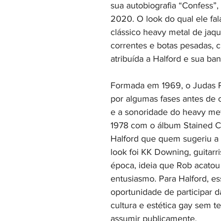
sua autobiografia “Confess”,
2020. O look do qual ele fala
clássico heavy metal de jaqu
correntes e botas pesadas, c
atribuída a Halford e sua ban
Formada em 1969, o Judas P
por algumas fases antes de c
e a sonoridade do heavy met
1978 com o álbum Stained Cl
Halford que quem sugeriu a
look foi KK Downing, guitarr
época, ideia que Rob acato
entusiasmo. Para Halford, e
oportunidade de participar 
cultura e estética gay sem te
assumir publicamente.