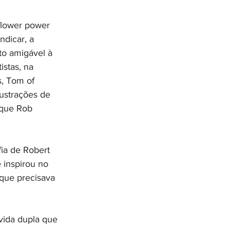
flower power 
ndicar, a 
o amigável à 
stas, na 
, Tom of 
lustrações de 
 que Rob 
ia de Robert 
 inspirou no 
 que precisava 
vida dupla que 