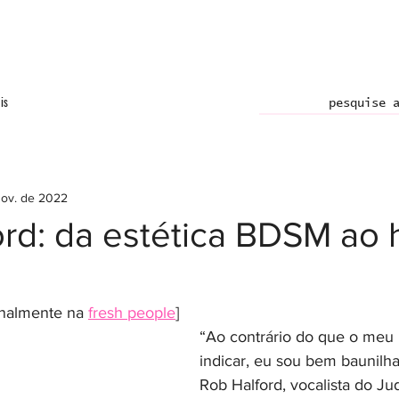
is
nov. de 2022
ord: da estética BDSM ao
inalmente na 
fresh people
]
“Ao contrário do que o meu 
indicar, eu sou bem baunilha
Rob Halford, vocalista do Ju