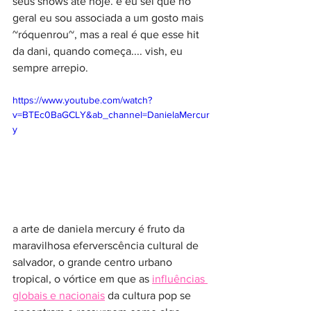
seus shows até hoje. e eu sei que no 
geral eu sou associada a um gosto mais 
~róquenrou~, mas a real é que esse hit 
da dani, quando começa.... vish, eu 
sempre arrepio. 
https://www.youtube.com/watch?
v=BTEc0BaGCLY&ab_channel=DanielaMercur
y
a arte de daniela mercury é fruto da 
maravilhosa eferverscência cultural de 
salvador, o grande centro urbano 
tropical, o vórtice em que as 
influências 
globais e nacionais
 da cultura pop se 