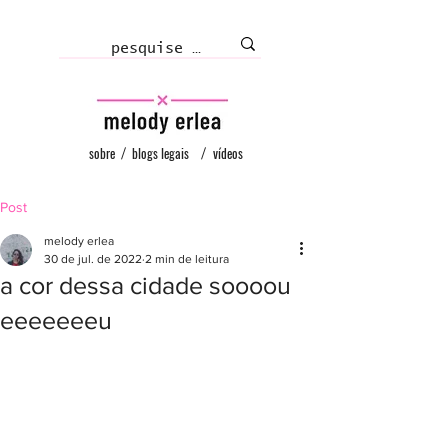
sobre
/
blogs legais
/
vídeos
Post
melody erlea
30 de jul. de 2022
2 min de leitura
a cor dessa cidade soooou
eeeeeeeu