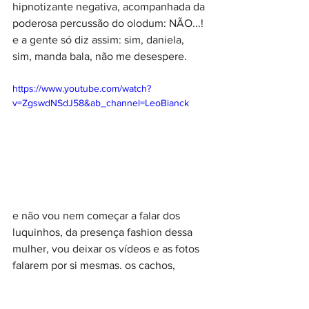
hipnotizante negativa, acompanhada da 
poderosa percussão do olodum: NÃO...! 
e a gente só diz assim: sim, daniela, 
sim, manda bala, não me desespere.
https://www.youtube.com/watch?
v=ZgswdNSdJ58&ab_channel=LeoBianck
e não vou nem começar a falar dos 
luquinhos, da presença fashion dessa 
mulher, vou deixar os vídeos e as fotos 
falarem por si mesmas. os cachos, 
minha gente, os cachos de um milhão.