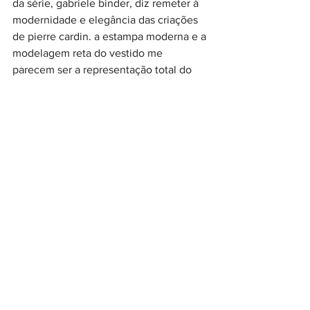
da série, gabriele binder, diz remeter à 
modernidade e elegância das criações 
de pierre cardin. a estampa moderna e a 
modelagem reta do vestido me 
parecem ser a representação total do 
que beth queria ser: alguém à frente de 
seu tempo, elegante na postura mas 
inovadora nas escolhas, uma mulher 
inesquecível.
durante sua estadia em nova york, seus 
looks se tornam mais despojados, 
denotando uma harmon mais livre, mais 
em sintonia com a efeverscência jovem 
e cultural da cidade nos anos 60. eu 
imagino ela cruzando com a patti smith 
e mandando beijinhos pro andy warhol, 
sendo aquela presença classuda e 
interessante no meio de um bando de 