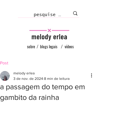
sobre
/
blogs legais
/
vídeos
Post
melody erlea
3 de nov. de 2024
8 min de leitura
a passagem do tempo em
gambito da rainha