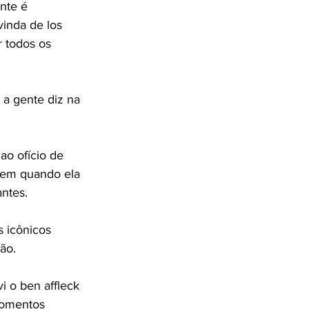
nte é 
inda de los 
r todos os 
 a gente diz na 
ao ofício de 
nem quando ela 
ntes.
s icônicos 
ão.
i o ben affleck 
momentos 