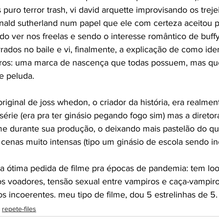
puro terror trash, vi david arquette improvisando os treje
nald sutherland num papel que ele com certeza aceitou p
o ver nos freelas e sendo o interesse romântico de buffy
ados no baile e vi, finalmente, a explicação de como iden
ros: uma marca de nascença que todas possuem, mas que 
 e peluda.
 original de joss whedon, o criador da história, era realmen
érie (era pra ter ginásio pegando fogo sim) mas a diretor
lme durante sua produção, o deixando mais pastelão do que
 cenas muito intensas (tipo um ginásio de escola sendo in
ma ótima pedida de filme pra épocas de pandemia: tem l
s voadores, tensão sexual entre vampiros e caça-vampiro
s incoerentes. meu tipo de filme, dou 5 estrelinhas de 5.
repete-files