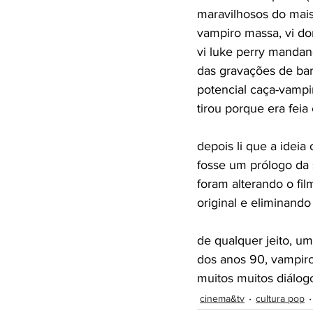
maravilhosos do mais 
vampiro massa, vi do
vi luke perry mandand
das gravações de barr
potencial caça-vampi
tirou porque era feia
depois li que a ideia
fosse um prólogo da s
foram alterando o fi
original e eliminando
de qualquer jeito, u
dos anos 90, vampiro
muitos muitos diálogo
cinema&tv
cultura pop