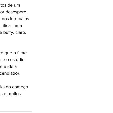
itos de um 
or desespero, 
 nos intervalos 
tificar uma 
buffy, claro, 
te que o filme 
a e o estúdio 
 a ideia 
cendiado).
ooks do começo 
s e muitos 