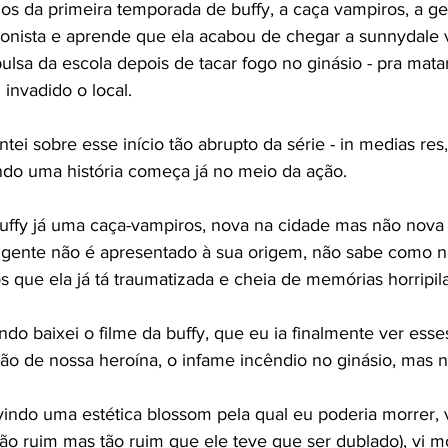
ios da primeira temporada de buffy, a caça vampiros, a ge
onista e aprende que ela acabou de chegar a sunnydale v
ulsa da escola depois de tacar fogo no ginásio - pra mata
invadido o local.
i sobre esse início tão abrupto da série - in medias res,
uando uma história começa já no meio da ação.
 buffy já uma caça-vampiros, nova na cidade mas não nova 
a gente não é apresentado à sua origem, não sabe como 
que ela já tá traumatizada e cheia de memórias horripila
ndo baixei o filme da buffy, que eu ia finalmente ver esse
 de nossa heroína, o infame incêndio no ginásio, mas n
rvindo uma estética blossom pela qual eu poderia morrer, v
ão ruim mas tão ruim que ele teve que ser dublado), vi 