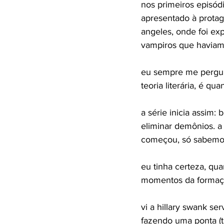
nos primeiros episód
apresentado à protag
angeles, onde foi exp
vampiros que haviam 
eu sempre me pergunte
teoria literária, é q
a série inicia assim:
eliminar demônios. 
começou, só sabemos 
eu tinha certeza, qua
momentos da formação
vi a hillary swank se
fazendo uma ponta (t