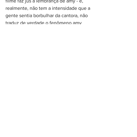
filme faz jus à lembrança de amy - e, 
realmente, não tem a intensidade que a 
gente sentia borbulhar da cantora, não 
traduz de verdade o fenômeno amy 
winehouse, o que ela era capaz de 
movimentar dentro da gente.
mas, para mim, esse filme é exatamente 
como a cinebiografia da cher que eu 
assisti aos 10 anos: algum dia alguma 
garota estará zapeando pelos canais (ou 
pelos streamings) e vai, sem querer, 
assistir a um filme sobre uma cantora 
que, apesar de ela conhecer, ela nunca 
realmente compreendeu.
algum dia, uma garota que só conhece 
a amy por vídeos sensacionalistas dela 
tropeçando trêbada na rua, beehive 