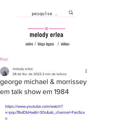
sobre
/
blogs legais
/
vídeos
Post
melody erlea
28 de fev. de 2022
2 min de leitura
george michael & morrissey
em talk show em 1984
https://www.youtube.com/watch?
v=pqu78vIDbHw&t=30s&ab_channel=FanSca
n