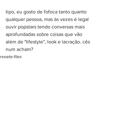
tipo, eu gosto de fofoca tanto quanto 
qualquer pessoa, mas às vezes é legal 
ouvir popstars tendo conversas mais 
aprofundadas sobre coisas que vão 
além de "lifestyle", look e lacração. cês 
num acham?
repete-files
música
cultura pop
Ver tudo
Posts recentes