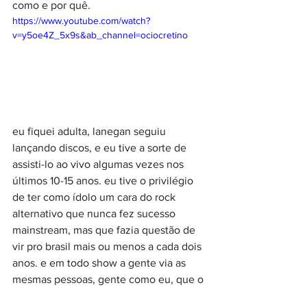
como e por quê.
https://www.youtube.com/watch?
v=y5oe4Z_5x9s&ab_channel=ociocretino
eu fiquei adulta, lanegan seguiu 
lançando discos, e eu tive a sorte de 
assisti-lo ao vivo algumas vezes nos 
últimos 10-15 anos. eu tive o privilégio 
de ter como ídolo um cara do rock 
alternativo que nunca fez sucesso 
mainstream, mas que fazia questão de 
vir pro brasil mais ou menos a cada dois 
anos. e em todo show a gente via as 
mesmas pessoas, gente como eu, que o 
lanegan conquistou e entendeu. me 