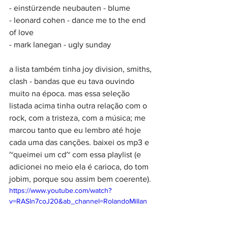
- einstürzende neubauten - blume
- leonard cohen - dance me to the end 
of love
- mark lanegan - ugly sunday
a lista também tinha joy division, smiths, 
clash - bandas que eu tava ouvindo 
muito na época. mas essa seleção 
listada acima tinha outra relação com o 
rock, com a tristeza, com a música; me 
marcou tanto que eu lembro até hoje 
cada uma das canções. baixei os mp3 e 
~queimei um cd~ com essa playlist (e 
adicionei no meio ela é carioca, do tom 
jobim, porque sou assim bem coerente).
https://www.youtube.com/watch?
v=RASln7coJ20&ab_channel=RolandoMillan