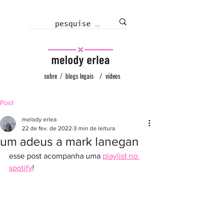
sobre
/
blogs legais
/
vídeos
Post
melody erlea
22 de fev. de 2022
3 min de leitura
um adeus a mark lanegan
esse post acompanha uma 
playlist no 
spotify
!