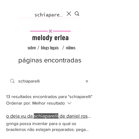
sobre
/
blogs legais
/
vídeos
páginas encontradas
13 resultados encontrados para "schiaparelli"
Ordenar por:
Melhor resultado
o deja vu da
schiaparelli
de daniel roseberry
gringa possa inventar para o qual os
brasileiros não estejam preparados: pega
essas unhas postiças da @
schiaparelli
⠀ ⠀